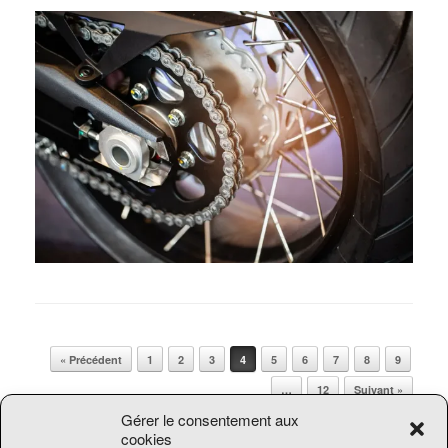
Post navigation
« Précédent
1
2
3
4
5
6
7
8
9
…
12
Suivant »
Gérer le consentement aux
cookies