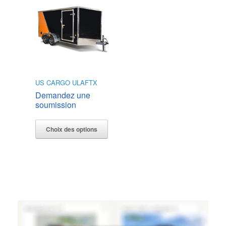
US CARGO ULAFTX
Demandez une
soumission
Ce
produit
Choix des options
a
plusieurs
variations.
Les
options
peuvent
être
choisies
sur
la