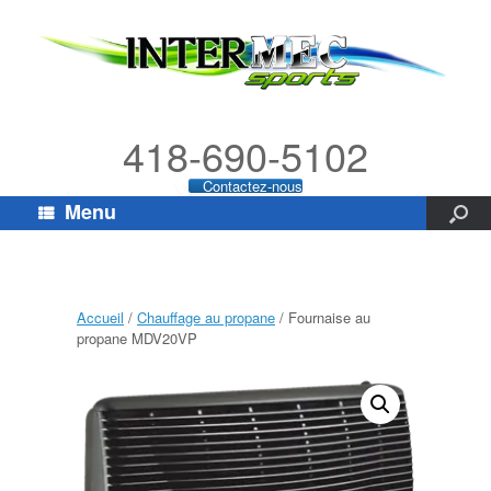
418-690-5102
Contactez-nous
Menu
Accueil
/
Chauffage au propane
/ Fournaise au
propane MDV20VP